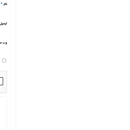
*
نام
ایمیل
وب‌ س