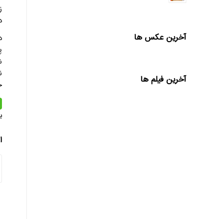
ز
د
آخرین عکس ها
پ
ش
ن
آخرین فیلم ها
ج
ب
ا