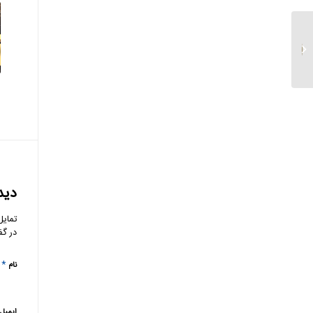
استقبال مردم از خدمات
بانک قرض الحسنه
رسالت...
دید
تمایل
در گف
*
نام
ایمیل