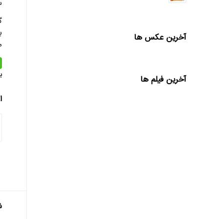
س
آخرین عکس ها
م
ب
آخرین فیلم ها
ا
ش