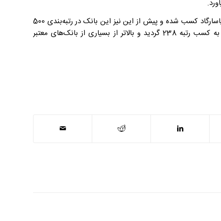
ورد.
گفتنی است کسب این موفقیت در ادامه افتخار آفرینی‌های بین‌المللی بانک پاسارگاد کسب شده و پیش از این نیز این بانک در رتبه‌بندی 500
برند برتر بانکی جهان (TOP 500 Banking Brands) در سال 2023 موفق به کسب رتبه 238 گردید و بالاتر از بسیاری از بانک‌های معتبر