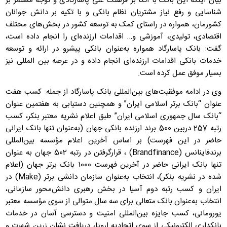
بیان اینکه این بانک با اتکا بر فرهنگ غنی پاسارگادی و توجه مستمر بر
شناسایی و رفع نیاز مشتریان نظام بانکی و با تکیه بر دانش جوانان
کشورمان، همواره در راستای کمک به توسعه کشور در بخش‌های مختلف
اقتصادی، تولیدی، آموزشی و… اقدامات ارزنده‌ای را انجام داده است،
گفت: بانک پاسارگاد همواره به‌عنوان بانکی پیشرو در ارائه و توسعه
خدمات بانکی اقدامات ارزنده‌ای انجام داده و در عرصه بین المللی نیز
بسیار موفق عمل کرده است.
وی در ادامه موفقیت‌های بین‌المللی بانک پاسارگاد از جمله: کسب هفت
عنوان “بانک برتر اسلامی ایران” و همچنین دستیابی به هفتمین عنوان
“بانک سال جمهوری اسلامی ایران” طبق اعلام نشریه معتبر بنکر، کسب
رتبه 257 دربین 500 برند ارزنده بانکی جهان (به‌عنوان تنها بانک ایرانی
حاضر در این فهرست) بر اساس آخرین اعلام مؤسسه بین‌المللی
برندفاینانس (Brandfinance) ، قرارگرفتن در رتبه 502 جهان به عنوان
تنها بانک ایرانی حاضر در آخرین فهرست 1000 بانک برتر جهان (اعلام
شده در نشریه بنکر)، انتخاب به‌عنوان سازمان دانشی برتر (Make) در
ایران و کسب رتبه دوم آسیا در بخش رهبری دانش‌محور سازمانی،
انتخاب به‌عنوان بانک متعالی برای سه سال متوالی از سوی مؤسسه معتبر
یورومانی، کسب جایزه بین‌المللی امنیت و دسترسی آسان در خدمات
بانکداری الکترونیکی از سوی اتحادیه اروپا، دریافت نشان زرین شهرت و