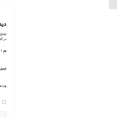
دید
تمایل
در گف
*
نام
ایمیل
وب‌ س