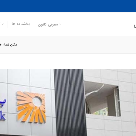
بخشنامه ها
معرفی کانون
ک
مکان شما:
خا