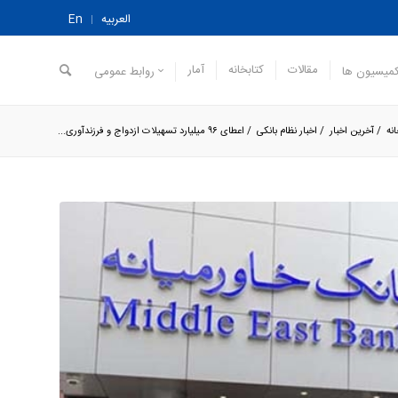
العربیه
En
مقالات
کتابخانه
آمار
میسیون ها
روابط عمومی
نه
/
آخرین اخبار
/
اخبار نظام بانکی
/
اعطای ۹۶ میلیارد تسهیلات ازدواج و فرزندآوری...