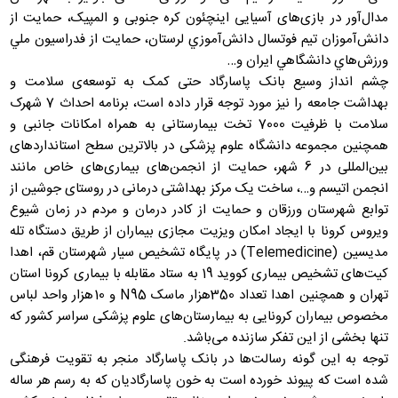
مدال‌آور در بازی‌های آسیایی اینچئون کره جنوبی و المپیک، حمایت از
دانش‌آموزان تيم فوتسال دانش‌آموزي لرستان، حمايت از فدراسيون ملي
ورزش‌هاي دانشگاهي ايران و…
چشم انداز وسیع بانک پاسارگاد حتی کمک به توسعه‌ی سلامت و
بهداشت جامعه را نیز مورد توجه قرار داده است، برنامه احداث 7 شهرک
سلامت با ظرفیت 7000 تخت بیمارستانی به همراه امکانات جانبی و
همچنین مجموعه دانشگاه علوم پزشکی در بالاترین سطح استانداردهای
بین‌المللی در 6 شهر، حمایت از انجمن‌های بیماری‌های خاص مانند
انجمن اتیسم و…، ساخت یک مرکز بهداشتی درمانی در روستای جوشین از
توابع شهرستان ورزقان و حمایت از کادر درمان و مردم در زمان شیوع
ویروس کرونا با ایجاد امکان ویزیت مجازی بیماران از طریق دستگاه تله‌
مدیسین (Telemedicine) در پایگاه‌ تشخیص سیار شهرستان قم، اهدا
کیت‌های تشخیص بیماری کووید 19 به ستاد مقابله با بیماری کرونا استان
تهران و همچنین اهدا تعداد 350هزار ماسک N95 و 10هزار واحد لباس
مخصوص بیماران کرونایی به بیمارستان‌های علوم پزشکی سراسر کشور که
تنها بخشی از این تفکر سازنده می‌باشد.
توجه به این گونه رسالت‌ها در بانک پاسارگاد منجر به تقویت فرهنگی
شده است که پیوند خورده است به خون پاسارگادیان که به رسم هر ساله