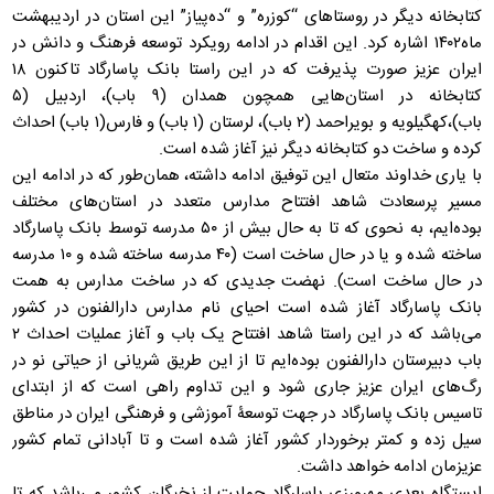
کتابخانه دیگر در روستاهای “کوزره” و “ده‌پیاز” این استان در اردیبهشت
ماه۱۴۰۲ اشاره کرد. این اقدام در ادامه رویکرد توسعه فرهنگ و دانش در
ایران عزیز صورت پذیرفت که در این راستا بانک پاسارگاد تاکنون ۱۸
کتابخانه در استان‌هایی همچون همدان (۹ باب)، اردبیل (۵
باب)،کهگیلویه و بویراحمد (۲ باب)، لرستان (۱ باب) و فارس(۱ باب) احداث
کرده و ساخت دو کتابخانه دیگر نیز آغاز شده است.
با یاری خداوند متعال این توفیق ادامه داشته، همان‌طور که در ادامه این
مسیر پرسعادت شاهد افتتاح مدارس متعدد در استان‌های مختلف
بوده‌ایم، به نحوی که تا به حال بیش از ۵۰ مدرسه توسط بانک پاسارگاد
ساخته شده و یا در حال ساخت است (۴۰ مدرسه ساخته شده و ۱۰ مدرسه
در حال ساخت است). نهضت جدیدی که در ساخت مدارس به همت
بانک پاسارگاد آغاز شده است احیای نام مدارس دارالفنون در کشور
می‌باشد که در این راستا شاهد افتتاح یک باب و آغاز عملیات احداث ۲
باب دبیرستان‌ دارالفنون بوده‌ایم تا از این طریق شریانی از حیاتی نو در
رگ‌های ایران عزیز جاری شود و این تداوم راهی است که از ابتدای
تاسیس بانک پاسارگاد در جهت توسعۀ آموزشی و فرهنگی ایران در مناطق
سیل زده و کمتر برخوردار کشور آغاز شده است و تا آبادانی تمام کشور
عزیزمان ادامه خواهد داشت.
ایستگاه بعدی مهرورزی پاسارگاد حمایت از نخبگان کشور می‌باشد که تا