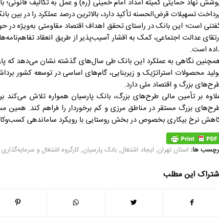
وشش نهاد حمایتی کمیته امداد امام خمینی (ره) و عمل به تکالیف قانونی؛ با
رداخت تسهیلات قرض‌الحسنه تأکید دارد، بالاترین درصد عملکرد را در بین بانک
فتنی است؛ این بانک در راستای تحقق اهداف اقتصاد مقاومتی به‌ویژه در ح
رتقای عدالت اجتماعی، کمک به اقشار آسیب‌پذیر از طریق انعقاد تفاهم‌نامه‌ه
اده است.
مچنین نگاهی به عملکرد این بانک طی سال‌های گذشته نشان می‌دهد که پارس
ولید محصولات استراتژیک و زیربنایی، گام‌های اساسی در توسعه کشور بردا
رح‌های بزرگ و اقتصاد ملی دارد.
لاوه بر تأمین مالی طرح‌های بزرگ، بانک پارسیان همواره تلاش می‌کند ب
رح‌های بزرگ مستقر در مناطق مرزی و کم برخوردار را فراهم کند. همین م
اهش نرخ بیکاری بخصوص در بخش روستایی با رویکرد ساماندهی کسب‌وکاره
رچسب ها:
استان تهران
,
ایجاد اشتغال
,
بانک پارسیان
,
کارگروه اشتغال و سرمایه‌گذاری
شتراک این مطلب