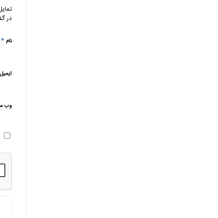
تمایل
در گف
*
نام
ایمیل
وب‌ س