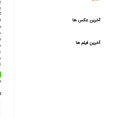
پ
پ
گ
آخرین عکس ها
ا
د
ه
ت
آخرین فیلم ها
ط
ع
ط
ک
ب
ا