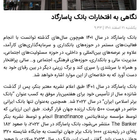
نگاهی به افتخارات بانک پاسارگاد
یکشنبه ۲۱ اسفند ۱۴۰۱ | ۹:۳۳
بانک پاسارگاد در سال ۱۴۰۱ هم‌چون سال‌های گذشته توانست با انجام
فعالیت‌های مستمر در حوزه‌های بانکداری و سرمایه‌گذاری‌های کارآمد،
علاوه بر عرصه‌های بین‌المللی و داخلی، در حوزه مسئولیت‌های اجتماعی،
مدیریت مالی و بانکداری، حوزه‌های فرهنگی، اجتماعی و… سالی پرافتخار
و همراه با سربلندی را سپری کند و برگ زرینی دیگر در بین رقبای خود به
دست آورد که به خلاصه‌ای از این موارد اشاره خواهد شد.
بانک پاسارگاد در سال 1401 طبق اعلام نشریه معتبر بنکر، پس از گذشت
شانزده سال از تأسیس خود برای هفتمین‌بار موفق به کسب ‌عنوان “بانک
برتر اسلامی ایران” در سال 2022 شد. همچنین به‌عنوان تنها بانک ایرانی
حاضر در فهرست 500 بانک ارزنده جهان قرار گرفت. طبق این ارزیابی که
توسط مؤسسه برندفاینانس Brandfinance انجام و توسط نشریه بنکر
The Banker منتشر می‌شود، بانک پاسارگاد در سال 2022، با صعود 182
پله‌ای در رتبه‌بندی 1000 بانک برتر جهان توانست به جایگاه شایسته 320
جهانی دست یابد. گفتنی است این بانک در سال 2023 میلادی با صعود