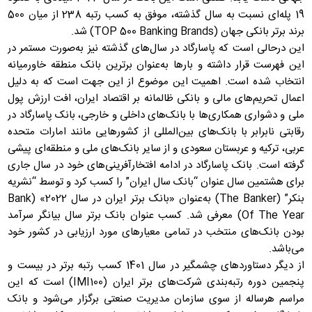
19 پله‌ای نسبت به سال گذشته، موفق به کسب رتبه 238 از میان 500
برند برتر بانکی جهان (TOP 500 Banking Brands) شد.
این درحالی است که پاسارگاد در سال‌های گذشته نیز به‌صورت مستمر در
این فهرست قرار داشته و بارها به‌عنوان برترین بانک منطقه خاورمیانه
انتخاب شده است. اهمیت این موضوع از این جهت است که به دلیل
اعمال تحریم‌های مالی و بانکی ظالمانه بر اقتصاد ایران، افت ارزش پول
ملی و دشواری همکاری‌ها با بانک‌های داخلی و خارجی، بانک پاسارگاد در
رقابتی نابرابر با بانک‌های بین‌المللی از کشورهایی مانند امارات متحده
عربی، ترکیه و عربستان سعودی و از سایر بانک‌های ملی و منطقه‌ای پیشی
گرفته است. بانک پاسارگاد در ادامه افتخارآفرینی‌های خود در سال جاری
برای هشتمین سال عنوان “بانک سال ایران” را کسب کرد و توسط “نشریه
بنکر” (The Banker) به‌عنوان «بانک برتر ایران در سال 2022» (Bank
Of The Year) معرفی شد. کسب عنوان بانک برتر سال بیانگر سرآمد
بودن بانک‌های منتخب در تمامی معیارهای مورد ارزیابی در کشور خود
می‌باشد.
از دیگر دستاوردهای چشمگیر در سال 1401 کسب رتبه برتر در بیست و
پنجمین دوره رتبه‌بندی شرکت‌های برتر ایران (IMI100) است که این
مراسم هرساله از سوی سازمان مدیریت صنعتی برگزار می‌شود و بانک