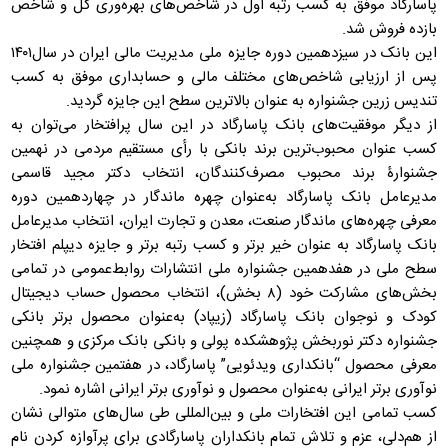
پاسارگاد موفق به کسب رتبه اول در شاخص‌های بهره‌وری کل و شاخص
بازده فروش شد.
این بانک در سیزدهمین دوره جایزه ملی مدیریت مالی ایران در سال۱۴۰۱
پس از ارزیابی شاخص‌های مختلف مالی و حسابداری موفق به کسب
تندیس زرین جشنواره به عنوان بالاترین سطح این جایزه گردید.
از دیگر موفقیت‌های بانک پاسارگاد در این سال پرافتخار می‌توان به
کسب عنوان محبوب‌ترین برند بانکی با رأی مستقیم مردمی در نهمین
جشنوارۀ برند محبوب مصرف‌کنندگان، انتخاب دکتر مجید قاسمی
مدیرعامل بانک پاسارگاد به‌عنوان چهره‌ ماندگار در چهاردهمین دوره
معرفی چهره‌های ماندگار صنعت، معدن و تجارت ایران، انتخاب مدیرعامل
بانک پاسارگاد به عنوان خیر برتر و کسب رتبه برتر و جایزه دیپلم افتخار
سطح ملی در هفدهمین جشنواره ملی انتشارات روابط‌عمومی در تمامی
بخش‌های مشارکت خود (۸ بخش)، انتخاب محصول حساب دیجیتال
کودک و نوجوان بانک پاسارگاد (زیپاد) به‌عنوان محصول برتر بانکی
جشنواره دکتر نوربخش پژوهشکده پولی و بانکی بانک مرکزی و همچنین
معرفی محصول “بانکداری ویدئویی” پاسارگاد، در هفتمین جشنواره ملی
نوآوری برتر ایرانی به‌عنوان محصول و نوآوری‌ برتر ایرانی اشاره نمود.
کسب تمامی این افتخارات ملی و بین‌المللی طی سال‌های متوالی نشان
از هم‌دلی، عزم و تلاش تمام بانکداران پاسارگادی برای پرآوازه کردن نام