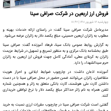
فروش ارز اربعین در شرکت صرافی سینا
چهارشنبه ۱۶ شهریور ۱۴۰۱ | ۱۸:۴۲
مدیرعامل شرکت صرافی سینا گفت: در راستای ارائه خدمات بهینه و
مطلوب به زائران اربعین حسینی، مبلغ یکصد دلار به زائران عرضه می‌شود.
به گزارش روابط‌ عمومی بانک سینا، فرهاد آموزنده گفت: صرافی سینا
طبق بخشنامه بانک مرکزی و به منظور تسریع و تسهیل در شرایط عزیمت
زائران به کربلای معلی، آمادگی کامل جهت فروش ارز اربعین به زائران
حرم سیدالشهداء را دارد.
آموزنده اذعان داشت: در چارچوب ضوابط ابلاغی و احراز هویت
متقاضیان، زائران می‌توانند ضمن حضور در محل صرافی سینا با در دست
داشتن کارت ملی هوشمند، کارت بانکی متعلق به زائر و همچنین شماره
تلفن همراه به نام زائر حداکثر مبلغ یکصد دلار با نرخ توافقی خریداری
کنند.
گفتنی است شرکت صرافی سینا در چارچوب مقررات ارزی نسبت به خرید
و فروش نقدی ارز، خرید و فروش حواله‌های ارزی، خدمات ارزی برون