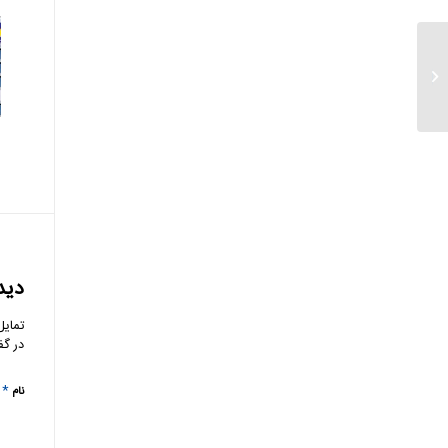
درخواست مدیران بانک
های خصوصی از معاون
اول رئیس جمهور...
دید
تمایل
در گف
*
نام