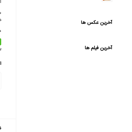
ا
س
د
آخرین عکس ها
ه
آخرین فیلم ها
ب
ا
ش