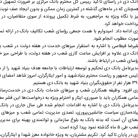
انک دی در راستای تاکید رییس کل محترم بانک مرکزی بر ضرورت تسهیل در ا
مچنان که در ماه‌های گذشته در کمترین زمان ممکن و بدون ایجاد صف نوبت
رداخت خواهد کرد.
ی ادامه داد: امیدوارم با همت جمعی رؤسای شعب تکالیف بانک در ارائه ت
ورت مطلوب انجام شود.
لیرضا قیطاسی با اشاره به استقرار میزهای خدمت در هفته دولت در شعب ب
انک دی علاوه بر افزایش ساعت کاری شعب در هفته دولت، با طراحی میز خ
ؤسای شعب در ارتباط باشند.
دیرعامل بانک دی تحکیم و توسعه ارتباطات با جامعه هدف بنیاد شهید را از م
ئیس جمهور و ریاست محترم بنیادشهید و امور ایثارگران، امروز شاهد امضای تف
ر از حقوق‌بگیران بنیاد شهید به بانک دی هستیم.
ی افزود: وظیفه همکاران شعب و میزهای خدمات بانک دی در خدمت‌رسان
مامی همکاران باید با صبوری، ایثار و احترام ویژه به درخواست‌ها این قشر مع
دیرعامل بانک دی با اشاره به اقدامات انجام شده طی سال جاری در بانک 
یاده‌سازی سیاست جانشین‌پروری، تصدی مدیریت تمامی شعب و میزهای خ
عنای آن است که بدنه بانک به بلوغ سازمانی و توانمندی بهینه برای مدیری
 طی ۵ ماه گذشته نمود پیدا کرده است.
ی در پایان تاکید کرد: تکریم مشتریان، به ویژه خانواده معزز شهدا و ایثارگرا