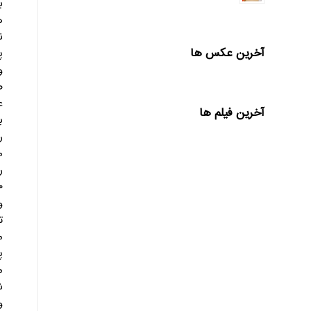
ب
ه
آخرین عکس ها
پ
و
ص
ع
آخرین فیلم ها
ب
ر
م
ر
۳۹۰ هزار نف
و
ت
م
پ
م
شعب
و