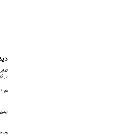
دید
تمایل
در گف
*
نام
ایمیل
وب‌ س