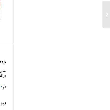
همکاری بانک سرمایه و
شرکت تجارت بین الملل
سکو ...
دید
تمایل
در گف
*
نام
ایمیل