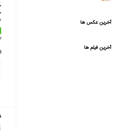
ج
شماره
آخرین عکس ها
ب
آخرین فیلم ها
ا
ش