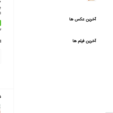
م
ا
آخرین عکس ها
ب
آخرین فیلم ها
ا
ش