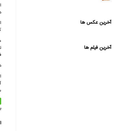
ا
د
آخرین عکس ها
ا
ک
ه
آخرین فیلم ها
ت
ف
د
آ
س
ب
ا