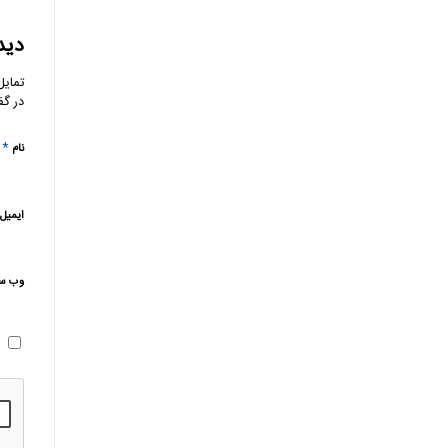
دید
تمایل
در گف
*
نام
ایمیل
وب‌ س