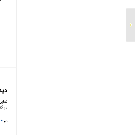
بانک آینده نماد شفافیت
اطلاعاتی
دید
تمایل
در گف
*
نام