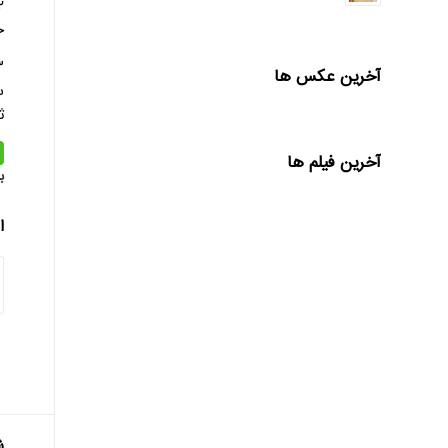
خ
آخرین عکس ها
س
ث
آخرین فیلم ها
ب
ا
ش