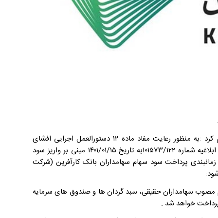
به گزارش روابط عمومی بانک کارآفرین، بانک کارآفرین در اطلاعیه ای اعلام کرد :به منظور رعایت مفاد ماده ۱۲ دستورالعمل اجرایی افشای
اطلاعات شرکت های ثبت شده نزد سازمان بورس و اوراق بهادار و عطف به ابلاغیه شماره ۱۰۱۵۷۳/۱۲۲به تاریخ ۱۴۰۱/۰۱/۱۵ مبنی بر واریز سود
 زمانبندی پرداخت سود سهام سهامداران بانک کارآفرین (شرکت
م مصوب سهامداران حقیقی، سبد گردان ها و صندوق های سرمایه