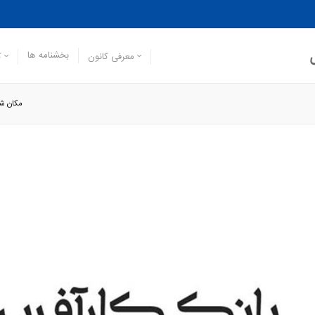
بخشنامه ها
معرفی کانون
ک
مکان شم