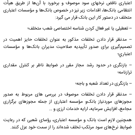
اعتباری ناقض نرخ­های سود موصوف و برخورد با آن‌ها از طريق هيأت
انتظامی بانک‌ها، اقدامات زير نيز در خصوص بانک‌ها و مؤسسات اعتباری
متخلف در دستور کار اين بانک قرار می گيرد:
– تعطيلی يا غير فعال کردن شناسه اختصاصی شعب متخلف؛
– مدنظر قرار دادن تخلفات مذکور به عنوان تخلفات حايز اهميت در
تصميم‌گيری‌ برای صدور تأييديه صلاحيت مديران بانک‌ها و مؤسسات
اعتباري؛
– بازنگری در حدود رشد مجاز مقرر در ضوابط ناظر بر کنترل مقداری
ترازنامه؛
– بازنگری در تعداد شعبه و باجه؛
– مدنظر قرار دادن تخلفات موصوف در بررسی های مربوط به صدور
مجوزهای موردنياز بانک‌و مؤسسه اعتباری از جمله مجوزهای برگزاری
مجامع، افزايش سرمايه، ارايه خدمات ارزی و …
همچنين لازم است بانک و مؤسسه اعتباری، رؤسای شعبی که در رعايت
ضوابط نرخ‌های سود مرتکب تخلف شده‌اند را از سمت خود عزل کنند.