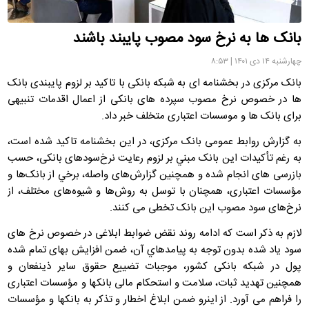
بانک ها به نرخ سود مصوب پایبند باشند
چهارشنبه ۱۴ دی ۱۴۰۱ | ۸:۵۳
بانک مرکزی در بخشنامه ای به شبکه بانکی با تاکید بر لزوم پایبندی بانک
ها در خصوص نرخ مصوب سپرده های بانکی از اعمال اقدمات تنبیهی
برای بانک ها و موسسات اعتباری متخلف خبر داد.
به گزارش روابط عمومی بانک مرکزی، در این بخشنامه تاکید شده است،
به رغم تأکيدات اين بانک مبني بر لزوم رعايت نرخ‌سودهای بانکی، حسب
بازرسی های انجام شده و همچنين گزارش‌های واصله، برخي از بانک‌ها و
مؤسسات اعتباری، همچنان با توسل به روش‌ها و شيوه‌های مختلف، از
نرخ‌های سود مصوب اين بانک تخطی می کنند.
لازم به ذکر است که ادامه روند نقض ضوابط ابلاغی در خصوص نرخ­ های
سود ياد شده بدون توجه به پيامدهاي آن، ضمن افزايش بهای تمام شده
پول در شبکه بانکی کشور، موجبات تضييع حقوق ساير ذينفعان و
همچنين تهديد ثبات، سلامت و استحکام مالی بانک­ها و مؤسسات اعتباری
را فراهم می­ آورد. از اين­رو ضمن ابلاغ اخطار و تذکر به بانک­ها و مؤسسات