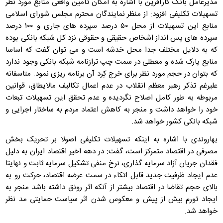
مدیرعامل بانک کارآفرین با اشاره به امکان تأمین واقعی منابع مورد نظر
تسهیلات تکلیفی افزود: از منظر نمایندگان محترم مجلس شورای اسلامی
منابع این تسهیلات از محل ۵۰ درصد سپرده های جاری و ۱۰۰ درصد
سپرده های پس انداز اشخاص حقیقی و حقوقی نزد کل شبکه بانکی بوده
که به دلایل مختلف جدا محل خدشه است و می توان گفت که اساسا
منابع پارک شده و معطلی در سمت چپ ترازنامه شبکه بانکی وجود ندارد
که بتوان در حجم مورد نظر برای خرج کِرد آن برنامه ریزی نمود. متاسفانه
علیرغم تذکر رهبر معظم انقلاب در عدم اعمال تکالیف مالایطاق، قوانین
مربوطه به طور کامل اصلاح نگردیده و عدم تحقق این تسهیلات تبعات
خود را خواهد داشت و منجر به کاهش اعتماد مردم به ساختار اجرایی و
شبکه بانکی کشور خواهد شد.
بهاروندی با اشاره به اینکه تسهیلات تکلیفی اصولا بر تحریک بخش
مصرفی در اقتصاد متمرکز است، گفت: در دهه اخیر اقتصاد ایران به دلیل
فقدان جریان آزاد سرمایه گذاری، نرخ منفی تشکیل سرمایه ثابت و نهایتا
عدم ایجاد ظرفیت جدید قابل اتکاء در سمت عرضه اقتصاد، حرکت رو به
بالای حجم تقاضا در اقتصاد بیشتر از آنکه اثر رونق داشته باشد منجر به
ایجاد تورم بیش از پیش و معکوس شدن اثر سیاست حمایتی مد نظر
خواهد شد.