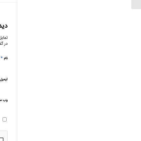
دید
تمایل
در گف
*
نام
ایمیل
وب‌ س