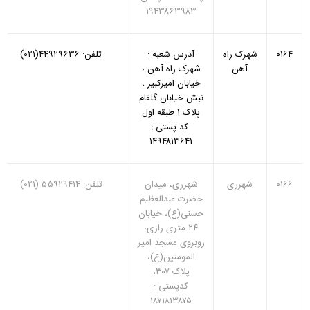
۱۹۴۳۸۶۳۹۸۳
۰۱۶۴
شهرک راه
آدرس شعبه :
تلفن: ۴۴۹۲۹۶۳۶(۰۲۱)
آهن
شهرک راه آهن ،
خیابان امیرکبیر ،
نبش خیابان گلفام
پلاک ۱ طبقه اول
-کد پستی :
۱۴۹۴۸۱۳۶۴۱
۰۱۶۶
شهرری
شهرری، میدان
تلفن: ۵۵۹۲۹۴۱۴ (۰۲۱)
حضرت عبدالعظیم
حسنی(ع)، خیابان
۲۴ متری رازی،
روبروی مسجد امیر
المومنین(ع)،
پلاک ۳۰۷،
کدپستی :
۱۸۷۱۸۱۳۸۷۵