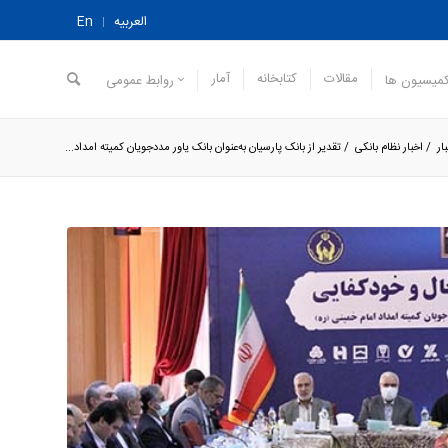
العربیه
En
مقالات
کتابخانه
آمار
میسیون ها
روابط عمومی
ار
/
اخبار نظام بانکی
/
تقدیر از بانک پارسیان به‌عنوان بانک یاور مددجویان کمیته امداد...