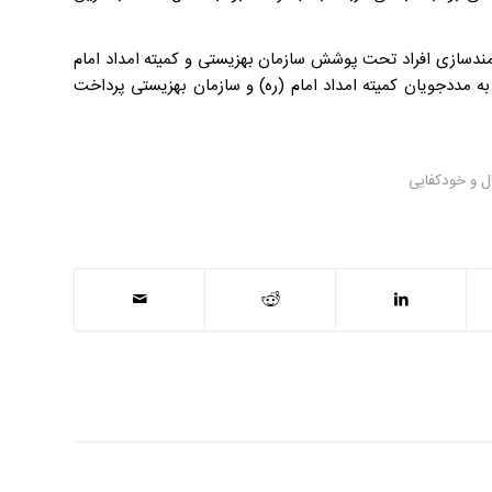
تدای امسال تا پایان مردادماه ۱۴۰۱ ، به‌منظور توانمندسازی افراد تحت پوشش سازمان بهزیستی و کمیته امداد امام
۱،۰۵ وام قرض‌الحسنه به مبلغ حدود ۹۵۱ میلیارد ریال به مددجویان کمیته امداد امام (ره) و سازمان بهزیستی پرداخت
ال و خودکفایی