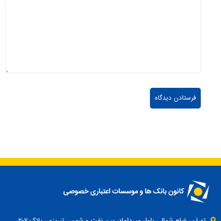
تهران، ضلع شمالی بلوار میرداماد، بین نفت و شمس تبریزی، پلاک ۲۰۷،