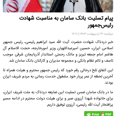
پیام تسلیت بانک سامان به مناسبت شهادت
رئیس‌جمهور
دوشنبه ۳۱ اردیبهشت ۱۴۰۳ | ۱۶:۲۱
خبر دردناک شهادت حضرت آیت الله سید ابراهیم رئیسی، رئیس جمهور
اسلامی ایران، حسین امیرعبداللهیان وزیر امورخارجه، حجت الاسلام آل
هاشم امام جمعه تبریز و مالک رحمتی استاندار آذربایجان شرقی موجب
تاسف و تالم نظام بانکی و مجموعه مدیران و کارکنان بانک سامان شد.
این اتفاق تلخ درحالی رقم خورد که رئیس جمهور محترم و هیئت همراه تا
آخرین لحظه از عمر پربار خود مشغول خدمت رسانی به مردم شریف ایران
بودند.
ما در بانک سامان ضمن تسلیت این ضایعه دردناک به ملت شریف ایران،
برای خانواده شهدا آرزوی صبر و برای هیئت دولت محترم در ادامه مسیر
پرافتخار آیت الله رئیسی، آرزوی توفیق داریم.