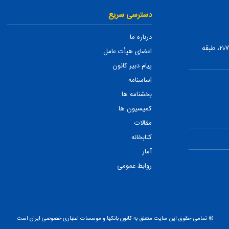
دسترسی سریع
درباره ما
تهران، ضلع شمالی بلوار میرداماد، بین نفت و شمس تبریزی، پلاک ۲۰۷، طبقه
اعضای هیأت عامل
پیام دبیر کانون
اساسنامه
بخشنامه ها
کمیسیون ها
مقالات
کتابخانه
آمار
روابط عمومی
© تمامی حقوق این سایت متعلق به کانون بانکها و موسسات اعتباری خصوصی ایران است.