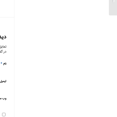
سبک زندگی مشتریان
خدمات ارائه می دهد...
دید
تمایل
در گف
*
نام
ایمیل
وب‌ س