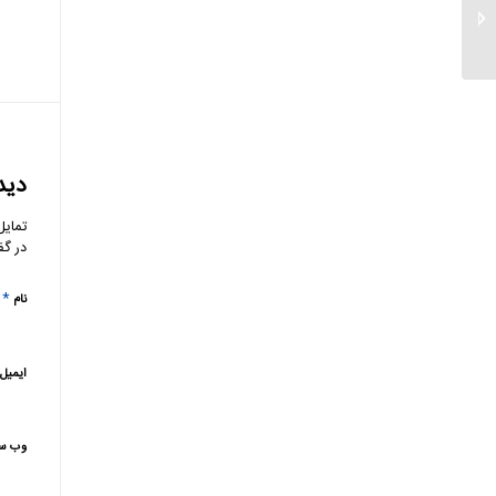
نرخ حق‌الوکاله بانک شهر
در سال ۱۴۰۳ اعلام شد...
دید
تمایل
در گف
*
نام
ایمیل
وب‌ س