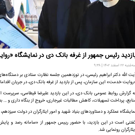
ازدید رئیس جمهور از غرفه بانک دی در نمایشگاه «رو
شنبه ۲۲ اسفند ۱۴۰۲ | ۹:۳۸
یت الله دکتر ابراهیم رئیسی، در نوزدهمین جلسه نظارت ستادی بر دستگاه‌های 
روایت خدمت» این سازمان، پس از بازدید از غرفه بانک دی، در جریان اقدامات
ه گزارش روابط عمومی بانک دی، در این بازدید علیرضا قیطاسی، سرپرست ای
نابع، پرداخت تسهیلات، کاهش مطالبات غیرجاری، خروج از بنگاه داری و … به 
ایشگاه عملکرد و دستاوردهای بنیاد شهید و امور ایثارگران در دولت سیزدهم، ۱۷ تا ۲۴ اسفند ماه در محل ساختمان مرکزی بنیاد برپاست.
فتنی است در این بازدید، با حضور رییس جمهور از «سامانه رصد و پایش ب
یثارگران رونمایی شد.