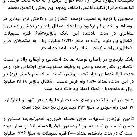
تسهیلات ازدواج، بیش از ۱۰،۱۶۹ جوان ایرانی را به خانه بخت فرستاد و
توانست فراتر از تکلیف قانونی اهداف بودجه این بخش را تحقق بخشد.
همچنین با توجه به اهمیت توسعه اشتغال‌زایی و کاهش نرخ بیکاری در
روستاها و مناطق کم برخوردار و ایجاد اشتغال پایدار در بخش روستایی و
عشایری در مدت یادشده این بانک بالغ‌بر۱۶،۵۲۸ فقره تسهیلات
اشتغال‌زایی بنیاد برکت به مبلغ ۱۷،۹۹۰ میلیارد ریال به مشمولان طرح
اشتغال‌زایی اجتماع‌محور بنیاد برکت ارائه داده است.
بانک پارسیان در راستای توسعه عدالت اجتماعی و ارتقای رفاه و امنیت
اقتصادی اقشار جامعه و عمل به وظیفه مسئولیت‌های اجتماعی خود و در
جهت توانمندسازی افراد تحت پوشش کمیته امداد امام خمینی (ره) نیز
در این مدت، تعداد ۱،۸۹۰ وام قرض‌الحسنه اشتغال بالغ‌بر ۲،۴۲۸ میلیارد
ریال به مددجویان کمیته امداد پرداخت کرده است.
همچنین این بانک در راستای حمایت از خانواده معزز شهدا و ایثارگران،
۱۱۷ فقره وام خودرو به مبلغ ۲۹۳ میلیاردریال پرداخت کرده است.
تأمین نیازهای تسهیلات قرض‌الحسنه ضروری، تعمیر/ودیعه مسکن و
درمان نیازمندان نیز در دستور کار صندوق قرض‌الحسنه بانک پارسیان بوده
است که در مدت یادشده، تعداد ۴۰۰۰ فقره تسهیلات به مبلغ ۱۷۳۶ میلیارد