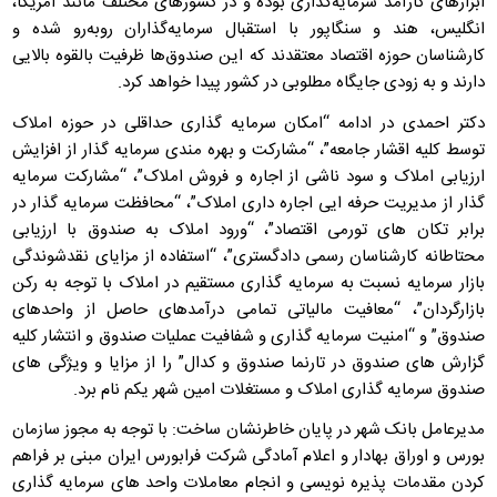
ابزارهای کارآمد سرمایه‌گذاری بوده و در کشورهای مختلف مانند آمریکا،
انگلیس، هند و سنگاپور با استقبال سرمایه‌گذاران روبه‌رو شده‌ و
کارشناسان حوزه اقتصاد معتقدند که این صندوق‌ها ظرفیت بالقوه بالایی
دارند و به زودی جایگاه مطلوبی در کشور پیدا خواهد کرد.
دکتر احمدی در ادامه “امکان سرمایه گذاری حداقلی در حوزه املاک
توسط کلیه اقشار جامعه”، “مشارکت و بهره مندی سرمایه گذار از افزایش
ارزیابی املاک و سود ناشی از اجاره و فروش املاک”، “مشارکت سرمایه
گذار از مدیریت حرفه ایی اجاره داری املاک”، “محافظت سرمایه گذار در
برابر تکان های تورمی اقتصاد”، “ورود املاک به صندوق با ارزیابی
محتاطانه کارشناسان رسمی دادگستری”، “استفاده از مزایای نقدشوندگی
بازار سرمایه نسبت به سرمایه گذاری مستقیم در املاک با توجه به رکن
بازارگردان”، “معافیت مالیاتی تمامی درآمدهای حاصل از واحدهای
صندوق” و “امنیت سرمایه گذاری و شفافیت عملیات صندوق و انتشار کلیه
گزارش های صندوق در تارنما صندوق و کدال” را از مزایا و ویژگی های
صندوق سرمایه گذاری املاک و مستغلات امین شهر یکم نام برد.
مدیرعامل بانک شهر در پایان خاطرنشان ساخت: با توجه به مجوز سازمان
بورس و اوراق بهادار و اعلام آمادگی شرکت فرابورس ایران مبنی بر فراهم
کردن مقدمات پذیره نویسی و انجام معاملات واحد های سرمایه گذاری