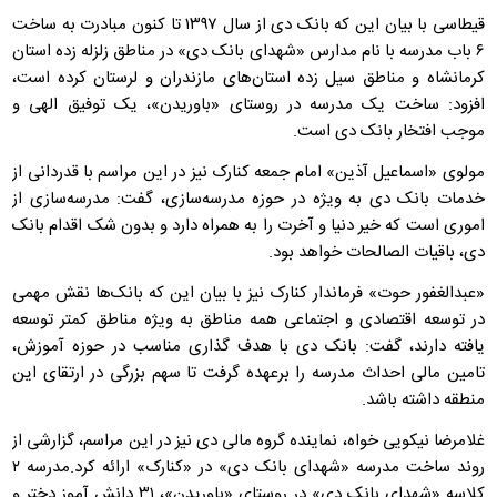
قیطاسی با بیان این که بانک دی از سال ۱۳۹۷ تا کنون مبادرت به ساخت
۶ باب مدرسه با نام مدارس «شهدای بانک دی» در مناطق زلزله زده استان
کرمانشاه و مناطق سیل زده استان‌های مازندران و لرستان کرده است،
افزود: ساخت یک مدرسه در روستای «باوریدن»، یک توفیق الهی و
موجب افتخار بانک دی است.
مولوی «اسماعیل آذین» امام جمعه کنارک نیز در این مراسم با قدردانی از
خدمات بانک دی به ویژه در حوزه مدرسه‌سازی، گفت: مدرسه‌سازی از
اموری است که خیر دنیا و آخرت را به همراه دارد و بدون شک اقدام بانک
دی، باقیات الصالحات خواهد بود.
«عبدالغفور حوت» فرماندار کنارک نیز با بیان این که بانک‌ها نقش مهمی
در توسعه اقتصادی و اجتماعی همه مناطق به ویژه مناطق کمتر توسعه
یافته دارند، گفت: بانک دی با هدف گذاری مناسب در حوزه آموزش،
تامین مالی احداث مدرسه را برعهده گرفت تا سهم بزرگی در ارتقای این
منطقه داشته باشد.
غلامرضا نیکویی خواه، نماینده گروه مالی دی نیز در این مراسم، گزارشی از
روند ساخت مدرسه «شهدای بانک دی» در «کنارک» ارائه کرد.مدرسه ۲
کلاسه «شهدای بانک دی» در روستای «باوریدن»، ۳۱ دانش آموز دختر و