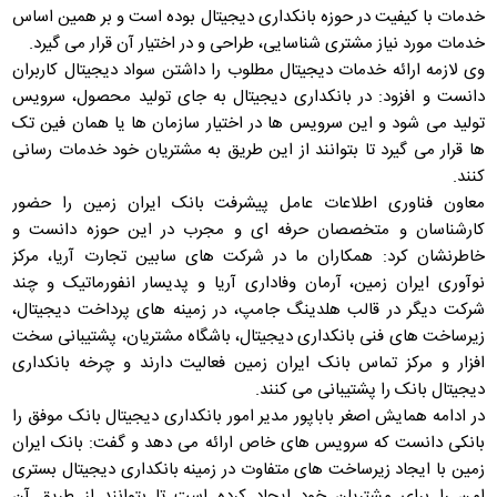
خدمات با کیفیت در حوزه بانکداری دیجیتال بوده است و بر همین اساس
خدمات مورد نیاز مشتری شناسایی، طراحی و در اختیار آن قرار می گیرد.
وی لازمه ارائه خدمات دیجیتال مطلوب را داشتن سواد دیجیتال کاربران
دانست و افزود: در بانکداری دیجیتال به جای تولید محصول، سرویس
تولید می شود و این سرویس ها در اختیار سازمان ها یا همان فین تک
ها قرار می گیرد تا بتوانند از این طریق به مشتریان خود خدمات رسانی
کنند.
معاون فناوری اطلاعات عامل پیشرفت بانک ایران زمین را حضور
کارشناسان و متخصصان حرفه ای و مجرب در این حوزه دانست و
خاطرنشان کرد: همکاران ما در شرکت های سابین تجارت آریا، مرکز
نوآوری ایران زمین، آرمان وفاداری آریا و پدیسار انفورماتیک و چند
شرکت دیگر در قالب هلدینگ جامپ، در زمینه های پرداخت دیجیتال،
زیرساخت های فنی بانکداری دیجیتال، باشگاه مشتریان، پشتیبانی سخت
افزار و مرکز تماس بانک ایران زمین فعالیت دارند و چرخه بانکداری
دیجیتال بانک را پشتیبانی می کنند.
در ادامه همایش اصغر باباپور مدیر امور بانکداری دیجیتال بانک موفق را
بانکی دانست که سرویس های خاص ارائه می دهد و گفت: بانک ایران
زمین با ایجاد زیرساخت های متفاوت در زمینه بانکداری دیجیتال بستری
امن را برای مشتریان خود ایجاد کرده است تا بتوانند از طریق آن