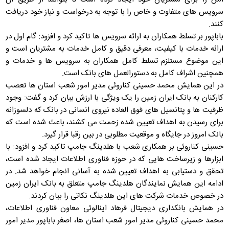
سرویس های متفاوت و خاص را با توجه به درخواست و نیاز خود دریافت
کنند.
باباپور بر تسلط همکاران به ارائه سرویس ها تاکید کرد و افزود: گام اول در
ارائه خدمات با کیفیت، معرفی دقیق و کامل خدمات به مشتریان است و
این موضوع مستلزم تسلط کامل همکاران به سرویس ها و خدمات و
همچنین اشراف کامل به دستورالعمل های بانک است.
در این همایش محمد حسینی کناروئی مدیر امور شعب استان ها تعصب
کارکنان به بانک ایران زمین را یک ویژگی با ارزش بیان کرد و گفت: وجود
ظرفیت ها و پتانسیل های فوق العاده نیروی انسانی در بانک که دلسوزانه
برای رسیدن به اهداف تعیین شده زحمت می کشند، باعث شده است که
بانک امروز در جایگاه و موقعیت مطلوبی در بین رقبا قرار گیرد.
حسینی کناروئی بر همکاری شعب با هلدینگ جامپ تاکید کرد و افزود: با
ابزارها و زیرساخت هایی که در حوزه فناوری اطلاعات ایجاد شده است،
تحقق و دستیابی به اهداف تعیین شده به آسانی انجام خواهد شد. در
ادامه این همایش نمایندگان هلدینگ جامپ متعلق به بانک ایران زمین
در خصوص خدمات شرکت های این هلدینگ نکاتی را بیان کردند.
در همایش بانکداری دیجیتال فرهاد اینالوئی معاون فناوری اطلاعات،
محمد حسینی کناروئی مدیر امور شعب استان ها، اصغر باباپور مدیر امور