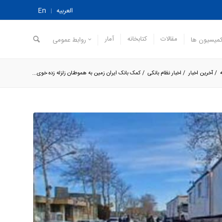
العربیه
En
مقالات
کتابخانه
آمار
میسیون ها
روابط عمومی
/
آخرین اخبار
/
اخبار نظام بانکی
/
کمک بانک ایران زمین به هموطنان زلزله زده خوی...