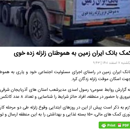
مک بانک ایران زمین به هموطنان زلزله زده خوی
نبه ۷ اسفند ۱۴۰۱ | ۹:۴۳
انک ایران زمین در راستای اجرای مسئولیت اجتماعی خود و یاری به هموطن
هت اسکان موقت زلزله زدگان کرد.
ه گزارش روابط عمومی؛ رسول اسدی مدیرشعب استان های آذربایجان شرقی و غر
رورق با حضور در منطقه، افراد حائز شرایط را شناسایی و تعداد ۸ عدد کانکس جهت اسکان و ۱ کانکس سرویس بهداشتی تحویل این افراد شد.
ازم به ذکر است پیش از این در روزهای ابتدایی وقوع زلزله طی دو مرحله ک
ی کمک های مالی، ۱۵۰ بسته غذایی و بهداشتی را به این منطقه ارسال و توزیع کردند.