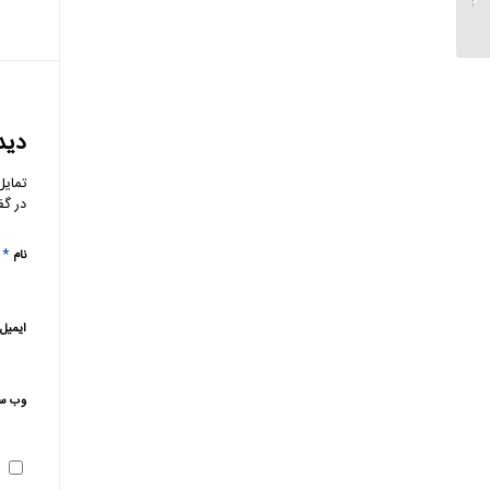
کارمزد می شوند
دید
تمایل
در گف
*
نام
ایمیل
وب‌ س