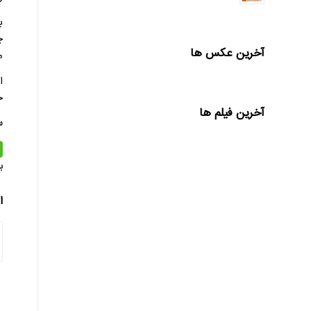
ب
چ
آخرین عکس ها
م
ا
خ
آخرین فیلم ها
س
ب
ا