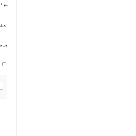
*
نام
ایمیل
وب‌ س