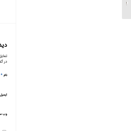
صورت‌های مالی بانک
دی...
دید
تمایل
در گف
*
نام
ایمیل
وب‌ س