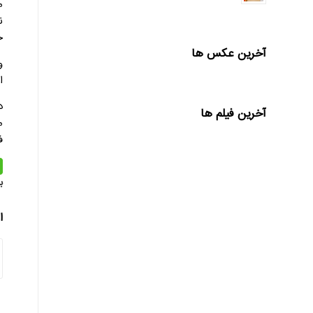
م
خ
آخرین عکس ها
و
ا
آخرین فیلم ها
م
ف
ب
ا