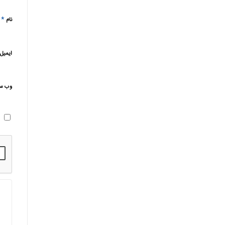
*
نام
ایمیل
وب‌ س