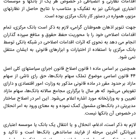
اقدامات نظارتی و انضباطی در خصوص هر یک از بانکها و موسسات
اعتباری غیربانکی نیز به تفکیک و متناسب با نتایج حاصل از نظارتهای
مزبور، همواره در دستور کار بانک مرکزی بوده است.
جهت تنویر اذهان هموطنان گرامی، لازم به ذکر است بانک مرکزی، تمام
اقدامات اصلاحی خود را با محوریت حفظ حقوق و منافع سپرده گذاران
انجام می دهد به نحوی که اثرات اقدامات اصلاحی در شبکه بانکی توسط
بانک مرکزی با استفاده از اختیارات و ابزارهای قانونی به ایشان منتقل
نمی شود.
همچنین بر اساس ماده ۱ قانون اصلاح قانون اجرای سیاستهای کلی اصل
۴۴ قانون اساسی موضوع تملک سهام بانک‌ها، حق رای ناشی از سهام
مازاد بر حدود مقرر در ماده قانونی مذکور به وزارت امور اقتصادی و دارای
تفویض می‌شود که هر سال با برگزاری مجامع سالانه بانک‌ها، سهام مازاد
تعیین و به وزارتخانه مورد اشاره اعلام می‌شود. این امر در اصلاح ساختار
مدیریتی در بانک‌های مشمول کمک نموده و به معنای ورود به امر انحلال
در خصوص آن بانکها نیست.
لازم به ذکر است، ادغام، انحلال و یا انتقال یک بانک یا موسسه اعتباری
غیربانکی آخرین مرحله از فرایند ساماندهی بانک‌ها است و تاکید و