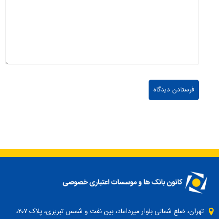
تهران، ضلع شمالی بلوار میرداماد، بین نفت و شمس تبریزی، پلاک ۲۰۷،