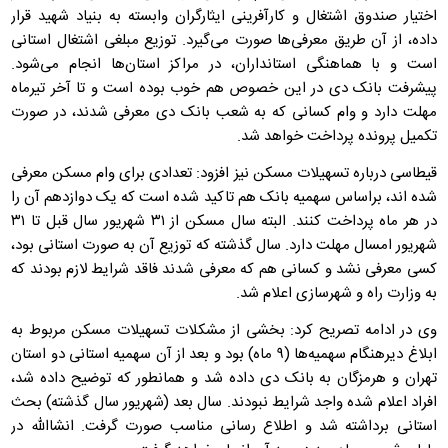
اختیار صندوق اشتغال و کارآفرینی ایثارگران وابسته به بنیاد شهید قرار
داده، از آن طریق معرفی‌ها صورت می‌گیرد. توزیع مبلغی اشتغال استانی
است و با هماهنگی استانداران، در مراکز استان‌ها انجام می‌شود.
پیشرفت بانک دی در این خصوص هم خوب بوده است و تا آخر تیرماه
مهلت دارد و وام کسانی که به شعب بانک دی معرفی شدند، در صورت
تکمیل پرونده پرداخت خواهد شد.
قیطاسی درباره تسهیلات مسکن نیز افزود: تعدادی برای وام مسکن معرفی
شده اند، براساس سهمیه بانک هم تاکید شده است که یک دوازدهم آن را
در هر ماه پرداخت کنند. البته سال مسکن از ۳۱ شهریور سال قبل تا ۳۱
شهریور امسال مهلت دارد. سال گذشته که توزیع آن به صورت استانی بود،
کسی معرفی نشد و کسانی هم که معرفی شدند فاقد شرایط لازم بودند که
به وزارت راه و شهرسازی اعلام شد.
وی در ادامه تصریح کرد: بخشی از مشکلات تسهیلات مسکن مربوط به
ابلاغ دیرهنگام سهمیه‌ها (۹ ماه) بود و بعد از آن سهمیه استانی دو استان
تهران و هرمزگان به بانک دی داده شد و همانطور که توضیح داده شد،
افراد اعلام شده واجد شرایط نبودند. سال بعد (شهریور سال گذشته) بحث
استانی برداشته شد و اطلاع رسانی مناسب صورت گرفت. انشاالله در