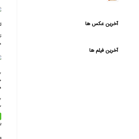
آخرین عکس ها
تس
مبلغ ۱۸۴۰
آخرین فیلم ها
ه
س
ب