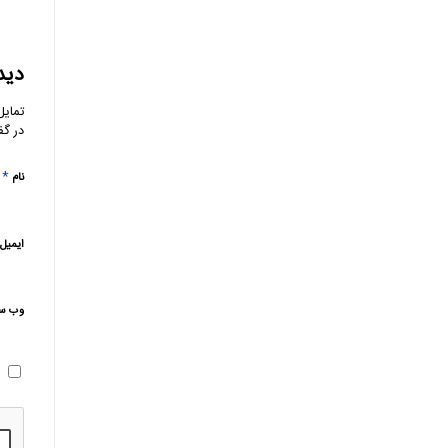
دید
تمایل
در گف
*
نام
ایمیل
وب‌ س