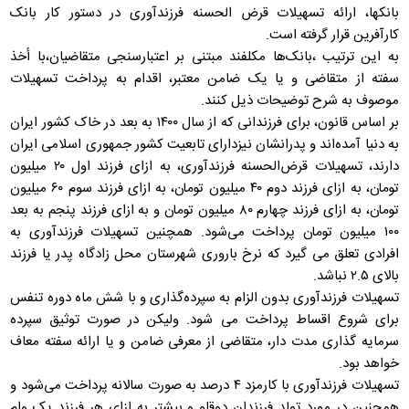
بانکها، ارائه تسهیلات قرض الحسنه فرزندآوری در دستور کار بانک
کارآفرین قرار گرفته است.
به این ترتیب ،بانک‌ها مکلفند مبتنی بر اعتبارسنجی متقاضیان،با أخذ
سفته از متقاضی و یا یک ضامن معتبر، اقدام به پرداخت تسهیلات
موصوف به شرح توضیحات ذیل کنند.
بر اساس قانون، برای فرزندانی که از سال ۱۴۰۰ به بعد در خاک کشور ایران
به دنیا آمده‌اند و پدرانشان نیزدارای تابعیت کشور جمهوری اسلامی ایران
دارند، تسهیلات قرض‌الحسنه فرزندآوری، به ازای فرزند اول‌ ۲۰ میلیون
تومان، به ازای فرزند دوم ۴۰ میلیون تومان، به ازای فرزند سوم ۶۰ میلیون
تومان، به ازای فرزند چهارم ۸۰ میلیون تومان و به ازای فرزند پنجم به بعد
۱۰۰ میلیون تومان پرداخت می‌شود. همچنین تسهیلات فرزندآوری به
افرادی تعلق می گیرد که نرخ باروری شهرستان محل زادگاه پدر یا فرزند
بالای ۲.۵ نباشد.
تسهیلات فرزندآوری بدون الزام به سپرده‌گذاری و با شش ماه دوره تنفس
برای شروع اقساط پرداخت می شود. ولیکن در صورت توثیق سپرده
سرمایه گذاری مدت دار، متقاضی از معرفی ضامن و یا ارائه سفته معاف
خواهد بود.
تسهیلات فرزندآوری با کارمزد ۴ درصد به صورت سالانه پرداخت می‌شود و
همچنین در مورد تولد فرزندان دوقلو و بیشتر به ازای هر فرزند یک وام