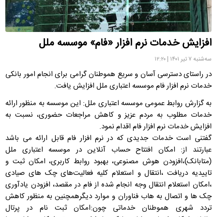
افزایش خدمات نرم افزار «فام» موسسه ملل
سه‌شنبه ۷ تیر ۱۴۰۱ | ۱۲:۲۰
در راستای دسترسی آسان و سریع هموطنان گرامی برای انجام امور بانکی
خدمات نرم افزار فام موسسه اعتباری ملل افزایش یافت.
به گزارش روابط عمومی موسسه اعتباری ملل: این موسسه به منظور ارائه
خدمات مطلوب به مردم عزیز و کاهش مراجعات حضوری، نسبت به
افزایش خدمات نرم افزار فام اقدام نمود.
گفتنی است خدمات جدیدی که در نرم افزار فام قابل ارائه می باشد
عبارتند از: امکان افتتاح حساب آنلاین در موسسه اعتباری ملل
(متابانک)،افزودن هوش مصنوعی، بهبود روابط کاربری، امکان ثبت و
تاییدیه دریافت ،انتقال و استعلام کلیه فعالیت‌های چک های صیادی
،امکان استعلام انتقال وجه انجام شده از فام در مقصد، افزودن یادآوری
چک ها و اتصال به هاب فناوران و موارد دیگرهمچنین به منظور کاهش
تردد شهری هموطنان خدماتی چون:امکان ثبت نام در پرتال