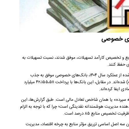
های خصوصی
نمایش توانمندی در تجهیز منابع و تخصیص کارآمد تسهیلات، موفق شدند، نسبت تسهیلات به
ی حفظ کنند.
به گزارش روابط عمومی کانون بانک‌های خصوصی، بر اساس داده‌های منتشر شده از عملکرد سال ۱۴۰۴، بانک‌های خصوصی موفق به جذب
۵۹،۴۰۹،۶۰۷ میلیارد ریال انواع سپرده (اعم از سپرده‌های اشخاص و قرض‌الحسنه) شده‌اند. در مقابل، این بانک‌ها با پرداخت ۴۲،۱۵۵،۵۱۱ میلیارد
ی ایفا کرده‌اند.
ه سپرده» یا همان شاخص تعادل مالی است. طبق گزارش‌ها، این
ست. این رقم نشان‌دهنده مدیریت هوشمندانه نقدینگی است؛ چرا که با توجه به الزام
۹ درصد)، گواهی بر رعایت هم‌زمان سه اصل اساسی تزریق مؤثر منابع به چرخه اقتصاد، مدیریت