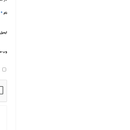
*
نام
ایمیل
وب‌ س