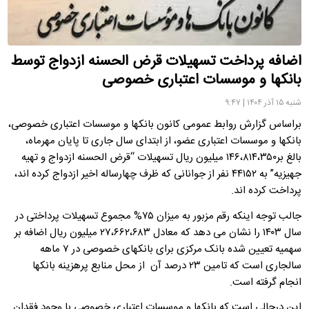
اضافه پرداخت تسهیلات قرض الحسنه ازدواج توسط
بانکها و موسسات اعتباری خصوصی
شنبه ۱۵ آذر ۱۴۰۴ | ۹:۴۷
براساس گزارش روابط عمومی کانون بانکها و موسسات اعتباری خصوصی،
بانکها و موسسات اعتباری عضو، از ابتدای سال جاری تا پایان مهرماه،
بالغ بر۱۴۶،۸۱۴،۳۵۰ میلیون ریال تسهیلات “قرض الحسنه ازدواج و تهیه
جهیزیه” به ۴۴۱۵۲ نفر از جوانانی که ظرف چهارساله اخیر ازدواج کرده اند،
پرداخت کرده اند.
جالب توجه اینکه رقم مزبور به میزان ۷۵% مجموع تسهیلات پرداختی در
سال ۱۴۰۳ را نشان می دهد که معادل ۲۷،۶۶۲،۶۸۳ میلیون ریال اضافه بر
سهمیه تعیین شده بانک مرکزی برای بانکهای خصوصی در ۷ ماهه
سالجاری است که تامین ۲۳ درصد آن از محل منابع پرهزینه بانکها
انجام گرفته است.
این درحالی است که بانکها و موسسات اعتباری خصوصی با وجود فقدان