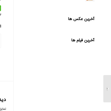
ب
آخرین عکس ها
ا
آخرین فیلم ها
رفع انسداد مبلغ
علی‌الحساب طرح «عرضه
خودروهای وارداتی»...
دید
تمایل