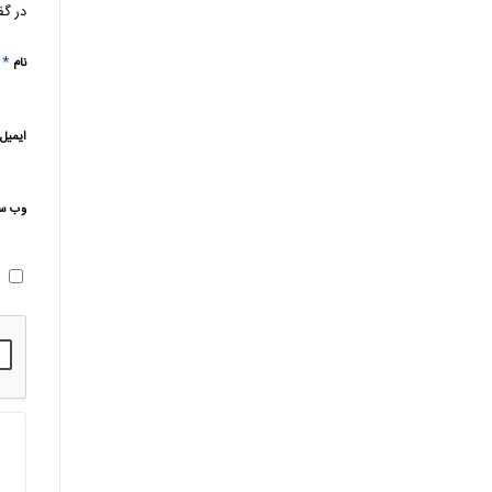
در گف
*
نام
ایمیل
وب‌ س