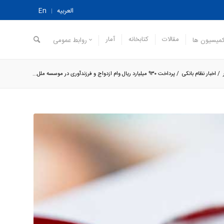
العربیه
En
مقالات
کتابخانه
آمار
میسیون ها
روابط عمومی
/
اخبار نظام بانکی
/
پرداخت ۹۳۰ میلیارد ریال وام ازدواج و فرزندآوری در موسسه ملل...