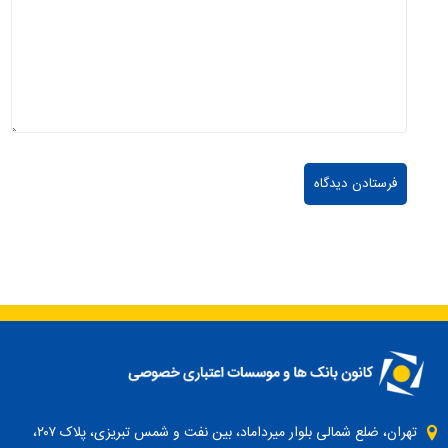
تهران، ضلع شمالی بلوار میرداماد، بین نفت و شمس تبریزی، پلاک ۲۰۷،