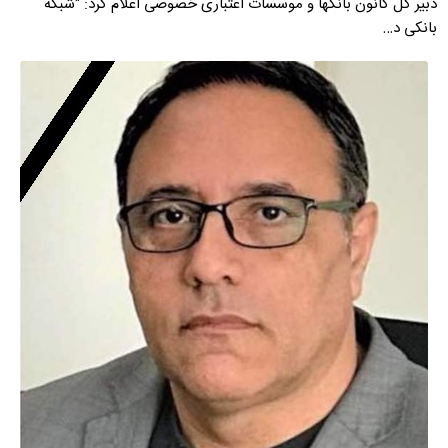
دبیر کل کانون بانکها و موسسات اعتباری خصوصی اعلام کرد: "شبکه
بانکی د…