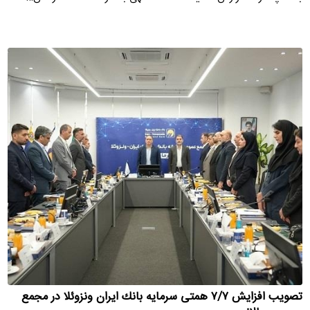
تصویب افزایش ۷/۷ همتی سرمایه بانك ایران ونزوئلا در مجمع