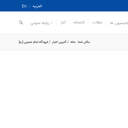
العربیه
En
مقالات
کتابخانه
آمار
میسیون ها
روابط عمومی
مکان شما:
خانه
/
آخرین اخبار
/
فرودگاه امام خمینی (ره)