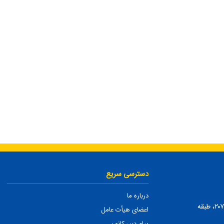
دسترسی سریع
درباره ما
تهران، ضلع شمالی بلوار میرداماد، بین نفت و شمس تبریزی، پلاک ۲۰۷، طبقه
اعضای هیأت عامل
پیام دبیر کانون