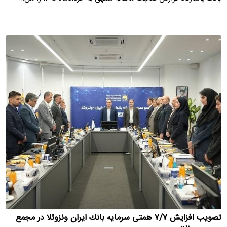
تصویب افزایش ۷/۷ همتی سرمایه بانك ایران ونزوئلا در مجمع