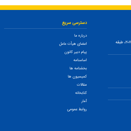
دسترسی سریع
درباره ما
تهران، ضلع شمالی بلوار میرداماد، بین نفت و شمس تبریزی، پلاک ۲۰۷، طبقه
اعضای هیأت عامل
پیام دبیر کانون
اساسنامه
بخشنامه ها
کمیسیون ها
مقالات
کتابخانه
آمار
روابط عمومی